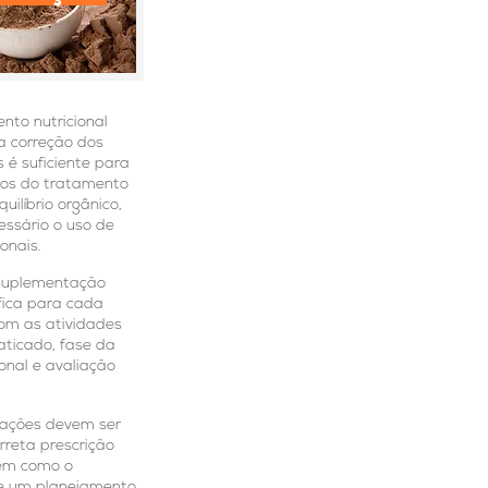
nto nutricional
a correção dos
 é suficiente para
vos do tratamento
uilíbrio orgânico,
essário o uso de
onais.
suplementação
ífica para cada
com as atividades
aticado, fase da
ional e avaliação
mações devem ser
rreta prescrição
em como o
e um planejamento