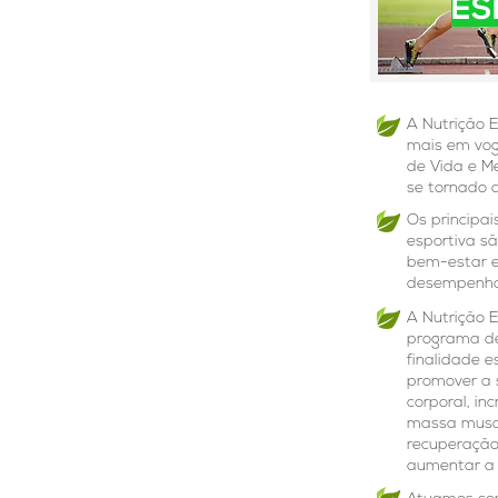
ES
A Nutrição 
mais em vog
de Vida e M
se tornado a
Os principai
esportiva s
bem-estar e
desempenho 
A Nutrição E
programa de
finalidade e
promover a 
corporal, i
massa muscu
recuperação
aumentar a 