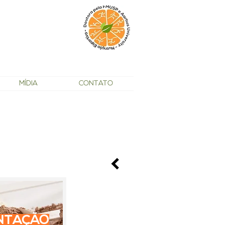
MÍDIA
CONTATO
mande embora o Sedentarismo"
Maysa Sousa
NTAÇÃO