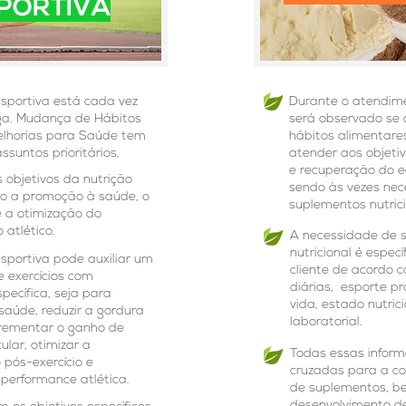
PORTIVA
Esportiva está cada vez
Durante o atendime
a. Mudança de Hábitos
será observado se 
elhorias para Saúde tem
hábitos alimentares
ssuntos prioritários.
atender aos objeti
e recuperação do eq
s objetivos da nutrição
sendo às vezes nec
ão a promoção à saúde, o
suplementos nutrici
 a otimização do
atlético.
A necessidade de 
nutricional é espec
sportiva pode auxiliar um
cliente de acordo 
 exercícios com
diárias, esporte pr
specífica, seja para
vida, estado nutric
saúde, reduzir a gordura
laboratorial.
ncrementar o ganho de
lar, otimizar a
Todas essas infor
 pós-exercício e
cruzadas para a co
performance atlética.
de suplementos, b
desenvolvimento d